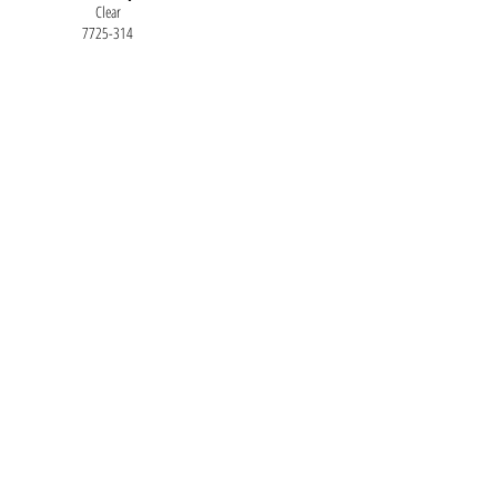
Clear
7725-314
© 2024 «ПК ФОРМАРОЛ»