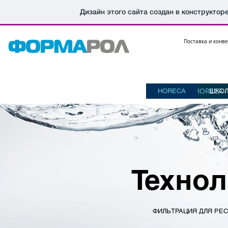
Дизайн этого сайта создан в конструктор
Поставка и конв
ПРОДУКЦИЯ
ПРОДУКЦИЯ
СПЕЦТРАНСПОРТ
СПЕЦТРАНСПОРТ
HORECA
HORECA
ПРОДУКЦИЯ
СПЕЦТРАНСПОРТ
HORECA
ШКО
Техно
ФИЛЬТРАЦИЯ ДЛЯ РЕ