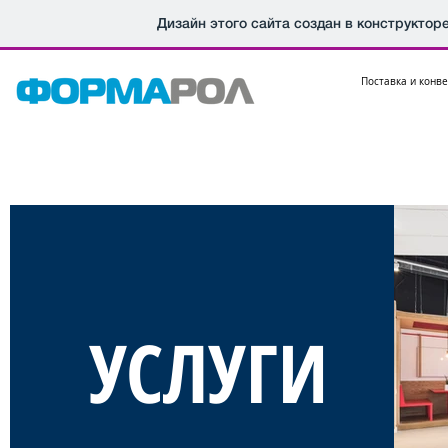
Дизайн этого сайта создан в конструктор
Поставка и конв
ПРОДУКЦИЯ
СПЕЦТРАНСПОРТ
HORECA
ШКО
ПРОДУКЦИЯ
СПЕЦТРАНСПОРТ
HORECA
ШКО
УСЛУГИ