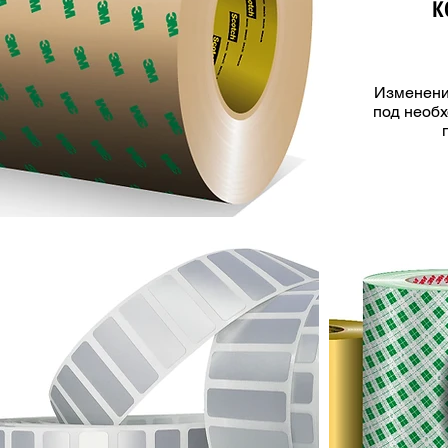
К
Изменени
под необ