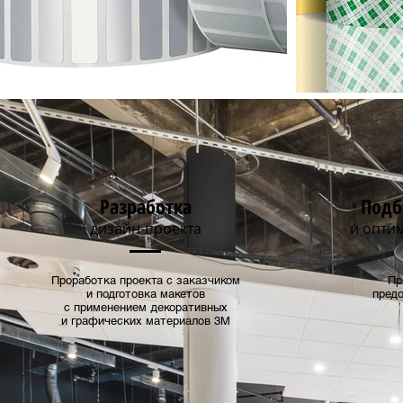
Разработка
Подб
дизайн-проекта
и опти
Проработка проекта с заказчиком
Пр
и подготовка макетов
предо
с применением декоративных
и графических материалов 3М